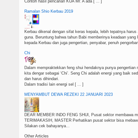
Contoh hasil pencarian KUA Mr. A ada [ ... ]
Ramalan Shio Kerbau 2019
Kerbau dikenal dengan sifat keras kepala, lebih tepatnya haru
guna. Beruntung bahwa tahun Babi memberinya keadaan yang 
kepada Kerbau dan juga pengertian, penyabar, penuh pengorbana 
Chi
Dalam mempraktekkan feng shui hendaknya punya pengertian m
kita dengar sebagai ‘Chi’. Seng Chi adalah energi yang baik se
dan harus dihindari.
Dalam tradisi lain energi sel [ ... ]
MENYAMBUT DEWA REZEKI 22 JANUARI 2023
DEAR MEMBER INDO FENG SHUI, Pusat sektor membawa mem
TERIMAKASIH, MASTER Perhatikan pusat sektor bisa mebaw
Silakan cek bahayanya...
Other Articles