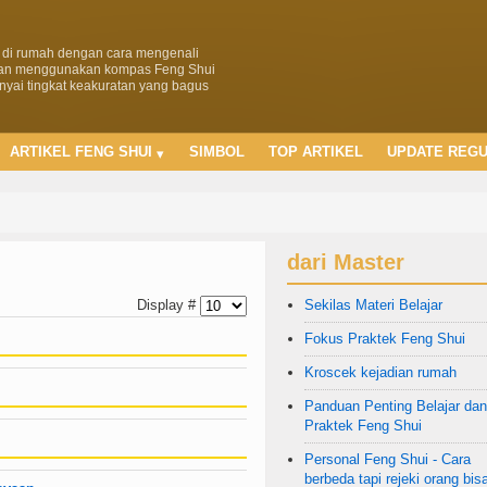
 di rumah dengan cara mengenali
ngan menggunakan kompas Feng Shui
yai tingkat keakuratan yang bagus
ARTIKEL FENG SHUI
SIMBOL
TOP ARTIKEL
UPDATE REG
dari Master
Display #
Sekilas Materi Belajar
Fokus Praktek Feng Shui
Kroscek kejadian rumah
Panduan Penting Belajar dan
Praktek Feng Shui
Personal Feng Shui - Cara
berbeda tapi rejeki orang bis