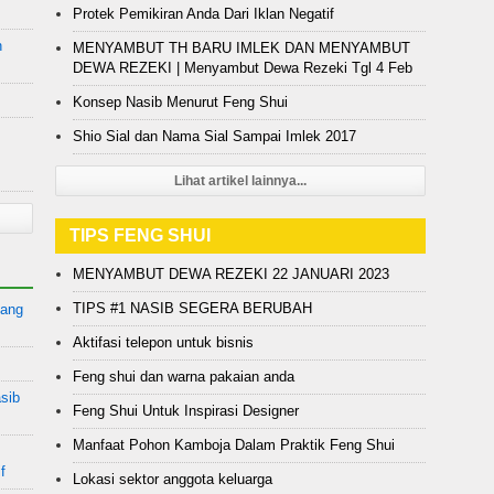
Protek Pemikiran Anda Dari Iklan Negatif
n
MENYAMBUT TH BARU IMLEK DAN MENYAMBUT
DEWA REZEKI | Menyambut Dewa Rezeki Tgl 4 Feb
Konsep Nasib Menurut Feng Shui
Shio Sial dan Nama Sial Sampai Imlek 2017
Lihat artikel lainnya...
TIPS FENG SHUI
MENYAMBUT DEWA REZEKI 22 JANUARI 2023
TIPS #1 NASIB SEGERA BERUBAH
yang
Aktifasi telepon untuk bisnis
Feng shui dan warna pakaian anda
sib
Feng Shui Untuk Inspirasi Designer
Manfaat Pohon Kamboja Dalam Praktik Feng Shui
f
Lokasi sektor anggota keluarga