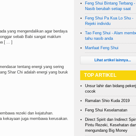
Feng Shui Bintang Terbang -
Nasib berubah setiap saat
Feng Shui Pa Kua Lo Shu -
Rejeki individu
s ada yang mengendalikan agar berdaya
Tao Feng Shui - Alam membe
longgar sebab Babi sangat maklum
tahu nasib anda
[ ... ]
Manfaat Feng Shui
Lihat artikel lainnya...
endasar tentang energi yang sering
dang Shar Chi adalah energi yang buruk
TOP ARTIKEL
Unsur lahir dan bidang peker
cocok
Ramalan Shio Kuda 2019
Feng Shui Keselamatan
bawa rezeki dan kejatuhan.
a kekayaan juga membawa kerusakan.
Direct Spirit dan Indirect Spiri
Pintu Rezeki, Kesehatan da
mengundang Big Money