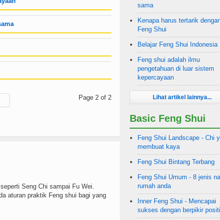
ayaan
sama
Kenapa harus tertarik denga
 sama
Feng Shui
Belajar Feng Shui Indonesia
Feng shui adalah ilmu
pengetahuan di luar sistem
kepercayaan
Page 2 of 2
Lihat artikel lainnya...
Basic Feng Shui
Feng Shui Landscape - Chi 
membuat kaya
Feng Shui Bintang Terbang
Feng Shui Umum - 8 jenis na
rumah anda
seperti Seng Chi sampai Fu Wei.
 aturan praktik Feng shui bagi yang
Inner Feng Shui - Mencapai
sukses dengan berpikir positi