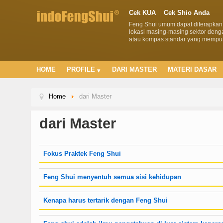
Cek KUA
Cek Shio Anda
Feng Shui umum dapat diterapkan
lokasi masing-masing sektor de
atau kompas standar yang mempun
HOME
PROFILE
DARI MASTER
MATERI DASAR
Home
dari Master
dari Master
Fokus Praktek Feng Shui
Feng Shui menyentuh semua sisi kehidupan
Kenapa harus tertarik dengan Feng Shui