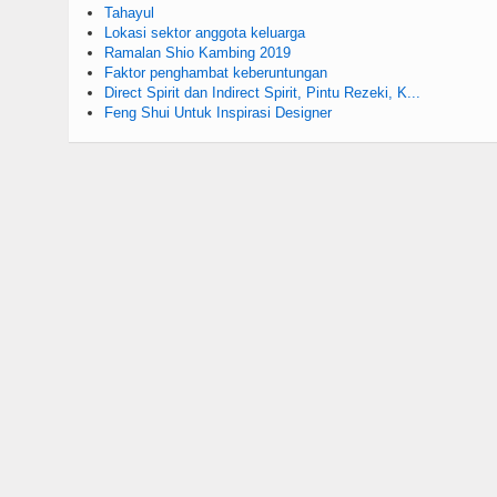
Tahayul
Lokasi sektor anggota keluarga
Ramalan Shio Kambing 2019
Faktor penghambat keberuntungan
Direct Spirit dan Indirect Spirit, Pintu Rezeki, K...
Feng Shui Untuk Inspirasi Designer