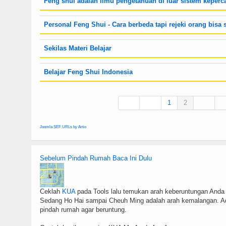
Feng shui adalah ilmu pengetahuan di luar sistem keperc
Personal Feng Shui - Cara berbeda tapi rejeki orang bisa
Sekilas Materi Belajar
Belajar Feng Shui Indonesia
1
2
Joomla SEF URLs by Artio
Sebelum Pindah Rumah Baca Ini Dulu
Ceklah
KUA
pada Tools lalu temukan arah keberuntungan Anda 
Sedang Ho Hai sampai Cheuh Ming adalah arah kemalangan. Ada
pindah rumah agar beruntung.