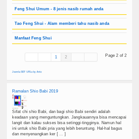
Berita
Feng Shui Umum - 8 jenis nasib rumah anda
Simbol
Tao Feng Shui - Alam memberi tahu nasib anda
Top Artikel
Manfaat Feng Shui
Update Reguler
Page 2 of 2
1
2
Tools
Cek KUA
Joomla SEF URLs by Artio
Cek Shio
Ramalan Shio Babi 2019
Video
Sifat chi shio Babi, dan bagi shio Babi sendiri adalah
FAQ
keadaan yang menguntungkan. Jangkauannya bisa mencapai
langit dan kalau sukses bisa setinggi-tingginya. Namun hal
Kontak
ini untuk shio Babi pria yang lebih beruntung. Hal-hal bagus
dan menyenangkan ker [ ... ]