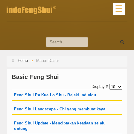
☰
Home
Profile
About Us
Home
Materi Dasar
Profile Master
dari Master
Basic Feng Shui
Display #
Materi Dasar
Feng Shui Pa Kua Lo Shu - Rejeki individu
Artikel Feng Shui
Feng Shui Landscape - Chi yang membuat kaya
Artikel Umum
Feng Shui Update - Menciptakan keadaan selalu
Tips Feng Shui
untung