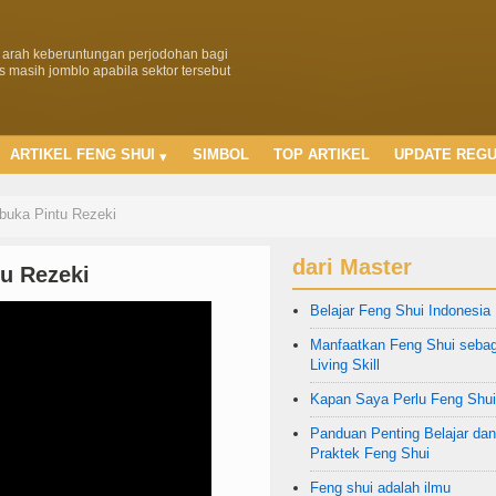
u arah keberuntungan perjodohan bagi
 masih jomblo apabila sektor tersebut
ARTIKEL FENG SHUI
SIMBOL
TOP ARTIKEL
UPDATE REG
uka Pintu Rezeki
dari Master
u Rezeki
Belajar Feng Shui Indonesia
Manfaatkan Feng Shui sebag
Living Skill
Kapan Saya Perlu Feng Shui
Panduan Penting Belajar dan
Praktek Feng Shui
Feng shui adalah ilmu