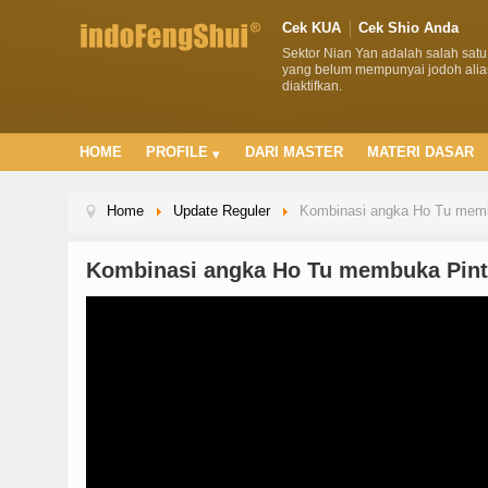
Cek KUA
Cek Shio Anda
Sektor Nian Yan adalah salah sat
yang belum mempunyai jodoh alias
diaktifkan.
HOME
PROFILE
DARI MASTER
MATERI DASAR
Home
Update Reguler
Kombinasi angka Ho Tu memb
Kombinasi angka Ho Tu membuka Pint