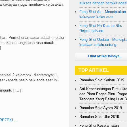
sukses dengan berpikir positi
a kekayaan juga membawa kerusakan.
Feng Shui Air - Menciptakan
kekayaan kelas atas
Feng Shui Pa Kua Lo Shu -
Rejeki individu
an. Permohonan sadar adalah melalui
Feng Shui Update - Mencipt
percakapan. ungkapan rasa marah.
keadaan selalu untung
]
Lihat artikel lainnya...
TOP ARTIKEL
enjadi 2 kelompok. diantaranya: 1.
ar kepada nasib baik anda saat ini.
Ramalan Shio Kerbau 2019
Arti Keberuntungan Pintu U
untu [ ... ]
dan Pintu Pagar, Pintu Pagar
Tenggara Yang Paling Luar B
Ramalan Shio Ayam 2019
Ramalan Shio Ular 2019
ZEKI ...
Feng Shui Keselamatan