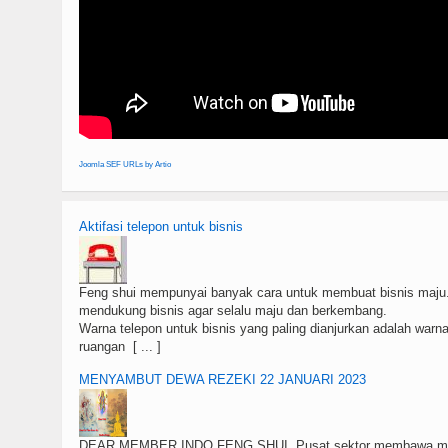
Joomla SEF URLs by Artio
Aktifasi telepon untuk bisnis
Feng shui mempunyai banyak cara untuk membuat bisnis maju.
mendukung bisnis agar selalu maju dan berkembang.
Warna telepon untuk bisnis yang paling dianjurkan adalah war
ruangan [ ... ]
MENYAMBUT DEWA REZEKI 22 JANUARI 2023
DEAR MEMBER INDO FENG SHUI, Pusat sektor membawa mem