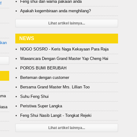
Feng shui dan warna pakaian anda
f
Apakah kegembiraan anda menghilang?
Lihat artikel lainnya...
NEWS
akan
NOGO SOSRO - Keris Naga Kekayaan Para Raja
Wawancara Dengan Grand Master Yap Cheng Hai
POROS BUMI BERUBAH
Berteman dengan customer
Bersama Grand Master Mrs. Lillian Too
tama
Suhu Feng Shui
Peristiwa Super Langka
iasa
Feng Shui Nasib Langit - Tongkat Rejeki
Lihat artikel lainnya...