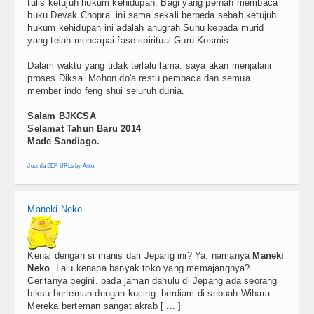
tulis ketujuh hukum kehidupan. Bagi yang pernah membaca
buku Devak Chopra. ini sama sekali berbeda sebab ketujuh
hukum kehidupan ini adalah anugrah Suhu kepada murid
yang telah mencapai fase spiritual Guru Kosmis.
Dalam waktu yang tidak terlalu lama. saya akan menjalani
proses Diksa. Mohon do'a restu pembaca dan semua
member indo feng shui seluruh dunia.
Salam BJKCSA
Selamat Tahun Baru 2014
Made Sandiago.
Joomla SEF URLs by Artio
Maneki Neko
Kenal dengan si manis dari Jepang ini? Ya. namanya
Maneki
Neko
. Lalu kenapa banyak toko yang memajangnya?
Ceritanya begini. pada jaman dahulu di Jepang ada seorang
biksu berteman dengan kucing. berdiam di sebuah Wihara.
Mereka berteman sangat akrab [ ... ]