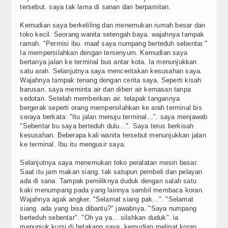
tersebut. saya tak lama di sanan dan berpamitan.
Kemudian saya berkeliling dan menemukan rumah besar dan
toko kecil. Seorang wanita setengah baya. wajahnya tampak
ramah. "Permisi ibu. maaf saya numpang berteduh sebentar."
Ia mempersilahkan dengan tersenyum. Kemudian saya
bertanya jalan ke terminal bus antar kota. Ia menunjukkan
satu arah. Selanjutnya saya menceritakan kesusahan saya.
Wajahnya tampak tenang dengan cerita saya. Seperti kisah
barusan. saya meminta air dan diberi air kemasan tanpa
sedotan. Setelah memberikan air. telapak tangannya
bergerak seperti orang mempersilahkan ke arah terminal bis
seraya berkata: "Itu jalan menuju terminal...". saya menjawab
"Sebentar bu saya berteduh dulu...". Saya terus berkisah
kesusahan. Beberapa kali wanita tersebut menunjukkan jalan
ke terminal. Ibu itu mengusir saya.
Selanjutnya saya menemukan toko peralatan mesin besar.
Saat itu jam makan siang. tak satupun pembeli dan pelayan
ada di sana. Tampak pemiliknya duduk dengan salah satu
kaki menumpang pada yang lainnya sambil membaca koran.
Wajahnya agak angker. "Selamat siang pak...". "Selamat
siang. ada yang bisa dibantu?" jawabnya. "Saya numpang
berteduh sebentar". "Oh ya ya... silahkan duduk". ia
menunjuk kursi di belakang saya. kemudian melipat koran