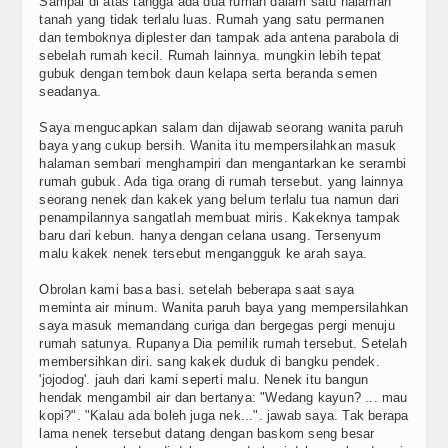
Sampai di atas tangga ada dua rumah dalam satu halaman
tanah yang tidak terlalu luas. Rumah yang satu permanen
dan temboknya diplester dan tampak ada antena parabola di
sebelah rumah kecil. Rumah lainnya. mungkin lebih tepat
gubuk dengan tembok daun kelapa serta beranda semen
seadanya.
Saya mengucapkan salam dan dijawab seorang wanita paruh
baya yang cukup bersih. Wanita itu mempersilahkan masuk
halaman sembari menghampiri dan mengantarkan ke serambi
rumah gubuk. Ada tiga orang di rumah tersebut. yang lainnya
seorang nenek dan kakek yang belum terlalu tua namun dari
penampilannya sangatlah membuat miris. Kakeknya tampak
baru dari kebun. hanya dengan celana usang. Tersenyum
malu kakek nenek tersebut mengangguk ke arah saya.
Obrolan kami basa basi. setelah beberapa saat saya
meminta air minum. Wanita paruh baya yang mempersilahkan
saya masuk memandang curiga dan bergegas pergi menuju
rumah satunya. Rupanya Dia pemilik rumah tersebut. Setelah
membersihkan diri. sang kakek duduk di bangku pendek.
'jojodog'. jauh dari kami seperti malu. Nenek itu bangun
hendak mengambil air dan bertanya: "Wedang kayun? ... mau
kopi?". "Kalau ada boleh juga nek...". jawab saya. Tak berapa
lama nenek tersebut datang dengan baskom seng besar