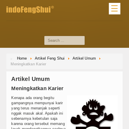
☰
Home
Profile
About Us
Home
Artikel Feng Shui
Artikel Umum
Profile Master
Meningkatkan Karier
dari Master
Artikel Umum
Materi Dasar
Meningkatkan Karier
Artikel Feng Shui
Kenapa ada orang begitu
gampangnya mempunyai karir
yang terus menanjak seperti
Artikel Umum
nggak masuk akal. Apakah ini
sebenarnya kebetulan saja
Tips Feng Shui
karena orang tersebut memang
layak mendapatkannya soalnya