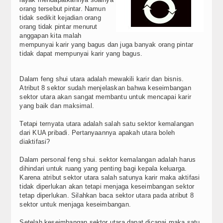
orang tersebut pintar. Namun
Berita
tidak sedikit kejadian orang
orang tidak pintar menurut
Simbol
anggapan kita malah
mempunyai karir yang bagus dan juga banyak orang pintar
Top Artikel
tidak dapat mempunyai karir yang bagus.
Update Reguler
Dalam feng shui utara adalah mewakili karir dan bisnis.
Atribut 8 sektor sudah menjelaskan bahwa keseimbangan
Tools
sektor utara akan sangat membantu untuk mencapai karir
yang baik dan maksimal.
Cek KUA
Tetapi ternyata utara adalah salah satu sektor kemalangan
dari KUA pribadi. Pertanyaannya apakah utara boleh
Cek Shio
diaktifasi?
Video
Dalam personal feng shui. sektor kemalangan adalah harus
dihindari untuk ruang yang penting bagi kepala keluarga.
Karena atribut sektor utara salah satunya karir maka aktifasi
FAQ
tidak diperlukan akan tetapi menjaga keseimbangan sektor
tetap diperlukan. Silahkan baca sektor utara pada atribut 8
Kontak
sektor untuk menjaga keseimbangan.
Setelah keseimbangan sektor utara dapat dicapai maka satu