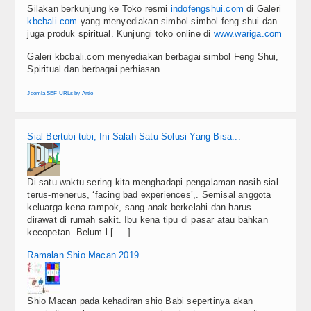
Silakan berkunjung ke Toko resmi
indofengshui.com
di Galeri
kbcbali.com
yang menyediakan simbol-simbol feng shui dan
juga produk spiritual. Kunjungi toko online di
www.wariga.com
Galeri kbcbali.com menyediakan berbagai simbol Feng Shui,
Spiritual dan berbagai perhiasan.
Joomla SEF URLs by Artio
Sial Bertubi-tubi, Ini Salah Satu Solusi Yang Bisa...
Di satu waktu sering kita menghadapi pengalaman nasib sial
terus-menerus, ‘facing bad experiences’,. Semisal anggota
keluarga kena rampok, sang anak berkelahi dan harus
dirawat di rumah sakit. Ibu kena tipu di pasar atau bahkan
kecopetan. Belum l [ ... ]
Ramalan Shio Macan 2019
Shio Macan pada kehadiran shio Babi sepertinya akan