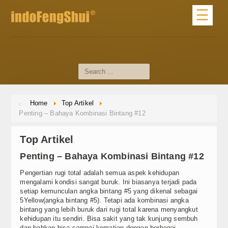
☰
Home
Profile
About Us
Home
Top Artikel
Profile Master
Penting – Bahaya Kombinasi Bintang #12
dari Master
Top Artikel
Materi Dasar
Penting – Bahaya Kombinasi Bintang #12
Artikel Feng Shui
Pengertian rugi total adalah semua aspek kehidupan
mengalami kondisi sangat buruk. Ini biasanya terjadi pada
setiap kemunculan angka bintang #5 yang dikenal sebagai
Artikel Umum
5Yellow(angka bintang #5). Tetapi ada kombinasi angka
bintang yang lebih buruk dari rugi total karena menyangkut
Tips Feng Shui
kehidupan itu sendiri. Bisa sakit yang tak kunjung sembuh
dan bahkan bisa sampai kematian dengan berbagai