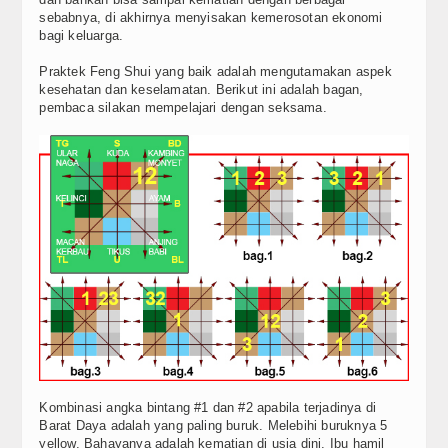
sebabnya, di akhirnya menyisakan kemerosotan ekonomi
Berita
bagi keluarga.
Simbol
Praktek Feng Shui yang baik adalah mengutamakan aspek
kesehatan dan keselamatan. Berikut ini adalah bagan,
Top Artikel
pembaca silakan mempelajari dengan seksama.
Update Reguler
Tools
Cek KUA
Cek Shio
Video
FAQ
Kontak
Kombinasi angka bintang #1 dan #2 apabila terjadinya di
Barat Daya adalah yang paling buruk. Melebihi buruknya 5
yellow. Bahayanya adalah kematian di usia dini. Ibu hamil