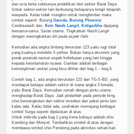
Blog
dan usia belia sebisanya pindahkan dari sektor Barat Daya.
Untuk sektor-sektor lain berkurang bahayanya tetapi tetaplah
waspada. Kalau tidak mungkin untuk menghindari maka
simbol seperti: Burung
Garuda
,
Burung Phoenix
/
Cendrawasih dan,
Koin Nasib Langit
,
Kstigarbha
dipajang
bersama-sama. Saran utama:
Tingkatkan Nasib Langit
dengan meningkatkan diri pada aspek Ilahi.
Kemudian ada angka bintang berurutan 123 yaitu rugi total
yang kuatnya melebihi 5 yellow. Bukan hanya ekonomi yang
porak-poranda namun aspek kehidupan yang lain hingga
kepada keselamatan nyawa. Gambar adalah berbagai
kemungkinan urutan yang bisa dilihat dari bag.1 – bag.6.
Contoh bag.1, ada angka berurutan 123 dari TG-S-BD, yang
mendapat bahaya adalah sektor di mana angka 3 berada,
yaitu Barat Daya. Kemudian rumah dengan pintu utama
menghadap Barat Daya. Jadi pindahlah pada periode feng
shui bersangkutan dari sektor tersebut dan pakai pintu lain
kalau ada. Kalau tidak ada, usahakan memajang berbagai
simbol Surga seperti dijelaskan di atas.
Untuk individu pada bag.1 yang kena bahaya adalah shio
Kambing dan Monyet. Tambahkan simbol di atas dengan
membawa simbol shio Penolong pada aktivitas sehari-hari.