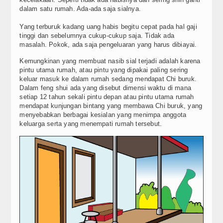
dalam satu rumah. Ada-ada saja sialnya.
Berita
Yang terburuk kadang uang habis begitu cepat pada hal gaji
Simbol
tinggi dan sebelumnya cukup-cukup saja. Tidak ada
masalah. Pokok, ada saja pengeluaran yang harus dibiayai.
Top Artikel
Kemungkinan yang membuat nasib sial terjadi adalah karena
pintu utama rumah, atau pintu yang dipakai paling sering
Update Reguler
keluar masuk ke dalam rumah sedang mendapat Chi buruk.
Dalam feng shui ada yang disebut dimensi waktu di mana
Tools
setiap 12 tahun sekali pintu depan atau pintu utama rumah
mendapat kunjungan bintang yang membawa Chi buruk, yang
menyebabkan berbagai kesialan yang menimpa anggota
Cek KUA
keluarga serta yang menempati rumah tersebut.
Cek Shio
Video
FAQ
Kontak