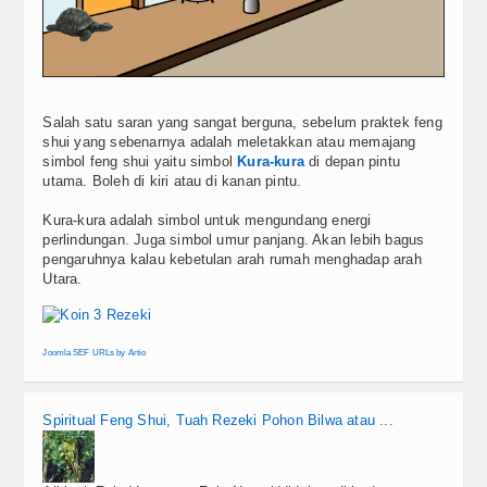
Blog
Salah satu saran yang sangat berguna, sebelum praktek feng
shui yang sebenarnya adalah meletakkan atau memajang
simbol feng shui yaitu simbol
Kura-kura
di depan pintu
utama. Boleh di kiri atau di kanan pintu.
Kura-kura adalah simbol untuk mengundang energi
perlindungan. Juga simbol umur panjang. Akan lebih bagus
pengaruhnya kalau kebetulan arah rumah menghadap arah
Utara.
Joomla SEF URLs by Artio
Spiritual Feng Shui, Tuah Rezeki Pohon Bilwa atau ...