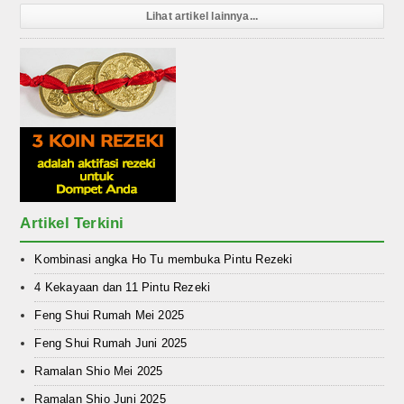
Lihat artikel lainnya...
Artikel Terkini
Kombinasi angka Ho Tu membuka Pintu Rezeki
4 Kekayaan dan 11 Pintu Rezeki
Feng Shui Rumah Mei 2025
Feng Shui Rumah Juni 2025
Ramalan Shio Mei 2025
Ramalan Shio Juni 2025