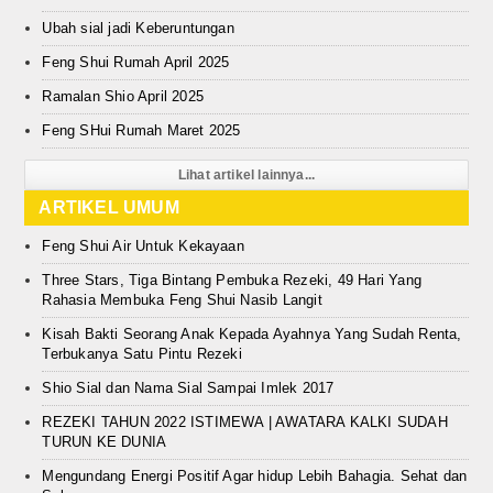
Ubah sial jadi Keberuntungan
Feng Shui Rumah April 2025
Ramalan Shio April 2025
Feng SHui Rumah Maret 2025
Lihat artikel lainnya...
ARTIKEL UMUM
Feng Shui Air Untuk Kekayaan
Three Stars, Tiga Bintang Pembuka Rezeki, 49 Hari Yang
Rahasia Membuka Feng Shui Nasib Langit
Kisah Bakti Seorang Anak Kepada Ayahnya Yang Sudah Renta,
Terbukanya Satu Pintu Rezeki
Shio Sial dan Nama Sial Sampai Imlek 2017
REZEKI TAHUN 2022 ISTIMEWA | AWATARA KALKI SUDAH
TURUN KE DUNIA
Mengundang Energi Positif Agar hidup Lebih Bahagia. Sehat dan