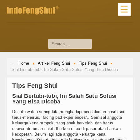
☰
Home
Profile
About Us
Home
Artikel Feng Shui
Tips Feng Shui
Profile Master
Sial Bertubi-tubi, Ini Salah Satu Solusi Yang Bisa Dicoba
dari Master
Tips Feng Shui
Materi Dasar
Sial Bertubi-tubi, Ini Salah Satu Solusi
Yang Bisa Dicoba
Artikel Feng Shui
Di satu waktu sering kita menghadapi pengalaman nasib sial
terus-menerus, ‘facing bad experiences’,. Semisal anggota
Artikel Umum
keluarga kena rampok, sang anak berkelahi dan harus
dirawat di rumah sakit. Ibu kena tipu di pasar atau bahkan
Tips Feng Shui
kecopetan. Belum lagi ada anggota keluarga kena
kecelakaan. Seperti tidak ada habisnya dan sering silih ganti