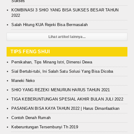
Sukses
KOMBINASI 3 SHIO YANG BISA SUKSES BESAR TAHUN
2022
Salah Hitung KUA Rejeki Bisa Bermasalah
Lihat artikel lainnya...
TIPS FENG SHUI
Pernikahan, Tips Minang Istri, Dimensi Dewa
Sial Bertubi-tubi, Ini Salah Satu Solusi Yang Bisa Dicoba
Maneki Neko
SHIO YANG REZEKI MENURUN HARUS TAHUN 2021
TIGA KEBERUNTUNGAN SPESIAL AKHIR BULAN JULI 2022
PASANGAN BISA KAYA TAHUN 2022 | Harus Dimanfaatkan
Contoh Denah Rumah
Keberuntungan Tersembunyi Th 2019