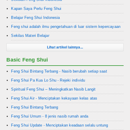
Kapan Saya Perlu Feng Shui
Belajar Feng Shui Indonesia
Feng shui adalah ilmu pengetahuan di luar sistem kepercayaan
Sekilas Materi Belajar
Lihat artikel lainnya...
Basic Feng Shui
Feng Shui Bintang Terbang - Nasib berubah setiap saat
Feng Shui Pa Kua Lo Shu - Rejeki individu
Spiritual Feng Shui – Meningkatkan Nasib Langit
Feng Shui Air - Menciptakan kekayaan kelas atas
Feng Shui Bintang Terbang
Feng Shui Umum - 8 jenis nasib rumah anda
Feng Shui Update - Menciptakan keadaan selalu untung