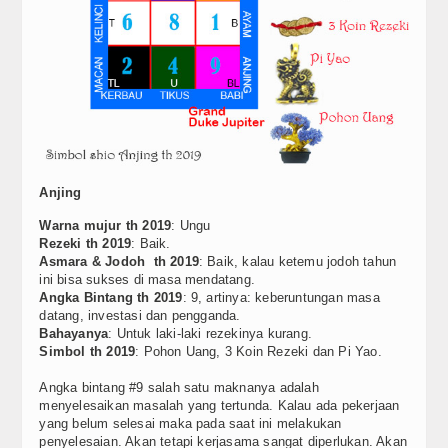
Berita
Simbol
Top Artikel
Update Reguler
Tools
Anjing
Warna mujur th 2019
: Ungu
Cek KUA
Rezeki th 2019
: Baik.
Asmara & Jodoh th 2019
: Baik, kalau ketemu jodoh tahun
Cek Shio
ini bisa sukses di masa mendatang.
Angka Bintang th 2019
: 9, artinya: keberuntungan masa
datang, investasi dan pengganda.
Video
Bahayanya
: Untuk laki-laki rezekinya kurang.
Simbol th 2019
: Pohon Uang, 3 Koin Rezeki dan Pi Yao.
FAQ
Angka bintang #9 salah satu maknanya adalah
menyelesaikan masalah yang tertunda. Kalau ada pekerjaan
Kontak
yang belum selesai maka pada saat ini melakukan
penyelesaian. Akan tetapi kerjasama sangat diperlukan. Akan