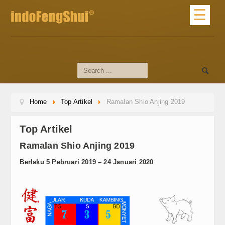
☰
Home
Profile
About Us
Home
Top Artikel
Ramalan Shio Anjing 2019
Profile Master
dari Master
Top Artikel
Ramalan Shio Anjing 2019
Materi Dasar
Berlaku 5 Pebruari 2019 – 24 Januari 2020
Artikel Feng Shui
Artikel Umum
Tips Feng Shui