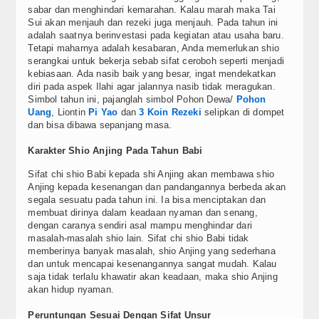
sabar dan menghindari kemarahan. Kalau marah maka Tai
Sui akan menjauh dan rezeki juga menjauh. Pada tahun ini
adalah saatnya berinvestasi pada kegiatan atau usaha baru.
Tetapi maharnya adalah kesabaran, Anda memerlukan shio
serangkai untuk bekerja sebab sifat ceroboh seperti menjadi
kebiasaan. Ada nasib baik yang besar, ingat mendekatkan
diri pada aspek Ilahi agar jalannya nasib tidak meragukan.
Simbol tahun ini, pajanglah simbol Pohon Dewa/
Pohon
Uang
, Liontin
Pi Yao
dan
3 Koin Rezeki
selipkan di dompet
dan bisa dibawa sepanjang masa.
Karakter Shio Anjing Pada Tahun Babi
Sifat chi shio Babi kepada shi Anjing akan membawa shio
Anjing kepada kesenangan dan pandangannya berbeda akan
segala sesuatu pada tahun ini. Ia bisa menciptakan dan
membuat dirinya dalam keadaan nyaman dan senang,
dengan caranya sendiri asal mampu menghindar dari
masalah-masalah shio lain. Sifat chi shio Babi tidak
memberinya banyak masalah, shio Anjing yang sederhana
dan untuk mencapai kesenangannya sangat mudah. Kalau
saja tidak terlalu khawatir akan keadaan, maka shio Anjing
akan hidup nyaman.
Peruntungan Sesuai Dengan Sifat Unsur