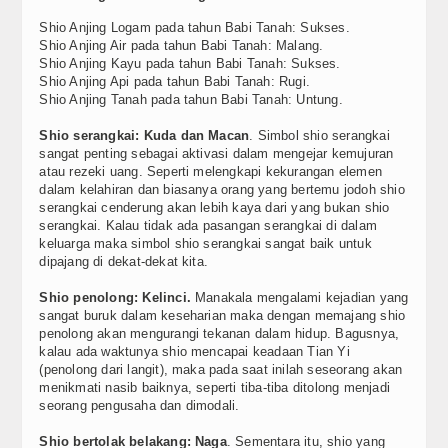
Shio Anjing Logam pada tahun Babi Tanah: Sukses.
Shio Anjing Air pada tahun Babi Tanah: Malang.
Shio Anjing Kayu pada tahun Babi Tanah: Sukses.
Shio Anjing Api pada tahun Babi Tanah: Rugi.
Shio Anjing Tanah pada tahun Babi Tanah: Untung.
Shio serangkai: Kuda dan Macan
. Simbol shio serangkai
sangat penting sebagai aktivasi dalam mengejar kemujuran
atau rezeki uang. Seperti melengkapi kekurangan elemen
dalam kelahiran dan biasanya orang yang bertemu jodoh shio
serangkai cenderung akan lebih kaya dari yang bukan shio
serangkai. Kalau tidak ada pasangan serangkai di dalam
keluarga maka simbol shio serangkai sangat baik untuk
dipajang di dekat-dekat kita.
Shio penolong: Kelinci.
Manakala mengalami kejadian yang
sangat buruk dalam keseharian maka dengan memajang shio
penolong akan mengurangi tekanan dalam hidup. Bagusnya,
kalau ada waktunya shio mencapai keadaan Tian Yi
(penolong dari langit), maka pada saat inilah seseorang akan
menikmati nasib baiknya, seperti tiba-tiba ditolong menjadi
seorang pengusaha dan dimodali.
Shio bertolak belakang: Naga
. Sementara itu, shio yang