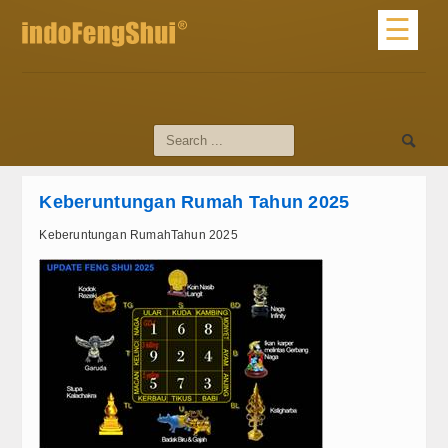
☰
Home
Profile
About Us
Keberuntungan Rumah Tahun 2025
Profile Master
Keberuntungan RumahTahun 2025
dari Master
Materi Dasar
Artikel Feng Shui
Artikel Umum
Tips Feng Shui