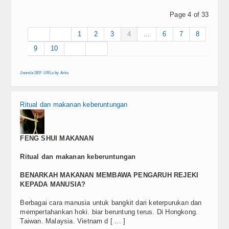
Page 4 of 33
1
2
3
4
...
6
7
8
9
10
Joomla SEF URLs by Artio
Ritual dan makanan keberuntungan
FENG SHUI MAKANAN
Ritual dan makanan keberuntungan
BENARKAH MAKANAN MEMBAWA PENGARUH REJEKI
KEPADA MANUSIA?
Berbagai cara manusia untuk bangkit dari keterpurukan dan
mempertahankan hoki. biar beruntung terus. Di Hongkong.
Taiwan. Malaysia. Vietnam d [ ... ]