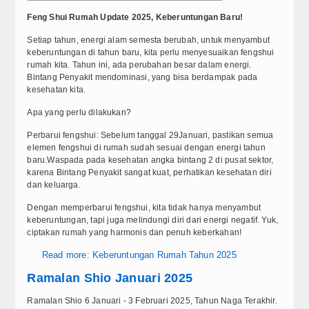
Berita
Feng Shui Rumah Update 2025, Keberuntungan Baru!
Setiap tahun, energi alam semesta berubah, untuk menyambut
Simbol
keberuntungan di tahun baru, kita perlu menyesuaikan fengshui
rumah kita. Tahun ini, ada perubahan besar dalam energi.
Top Artikel
Bintang Penyakit mendominasi, yang bisa berdampak pada
kesehatan kita.
Update Reguler
Apa yang perlu dilakukan?
Tools
Perbarui fengshui: Sebelum tanggal 29Januari, pastikan semua
elemen fengshui di rumah sudah sesuai dengan energi tahun
baru.Waspada pada kesehatan angka bintang 2 di pusat sektor,
Cek KUA
karena Bintang Penyakit sangat kuat, perhatikan kesehatan diri
dan keluarga.
Cek Shio
Dengan memperbarui fengshui, kita tidak hanya menyambut
keberuntungan, tapi juga melindungi diri dari energi negatif. Yuk,
Video
ciptakan rumah yang harmonis dan penuh keberkahan!
FAQ
Read more: Keberuntungan Rumah Tahun 2025
Ramalan Shio Januari 2025
Kontak
Ramalan Shio 6 Januari - 3 Februari 2025, Tahun Naga Terakhir.