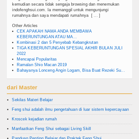
kemudian secara tidak sengaja browsing dan menemukan
indofenghsui.com. Ia memanggil untuk mengunjungi
rumahnya dan saya mendapati rumahnya [ ... ]
Other Articles
CEK APAKAH NAMA ANDA MEMBAWA
KEBERUNTUNGAN ATAU MA...
Kombinasi 2 dan 5 Penyebab Kebangkrutan
TIGA KEBERUNTUNGAN SPESIAL AKHIR BULAN JULI
2022
Mencapai Popularitas
Ramalan Shio Macan 2019
Bahayanya Lonceng Angin Logam, Bisa Buat Rezeki Su...
dari Master
Sekilas Materi Belajar
Feng shui adalah ilmu pengetahuan di luar sistem kepercayaan
Kroscek kejadian rumah
Manfaatkan Feng Shui sebagai Living Skill
Panduan Penting Belajar dan Praktek Feng Shui