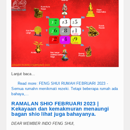
Berita
Simbol
Top Artikel
Update Reguler
Tools
Cek KUA
Lanjut baca...
Cek Shio
Read more: FENG SHUI RUMAH FEBRUARI 2023 -
Semua rumahn menikmati rezeki. Tetapi beberapa rumah ada
Video
bahaya,...
RAMALAN SHIO FEBRUARI 2023 |
FAQ
Kekayaan dan kemakmuran menaungi
bagan shio lihat juga bahayanya.
Kontak
DEAR MEMBER INDO FENG SHUI,