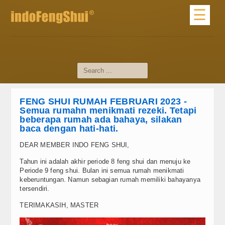
☰
Home
Profile
About Us
FENG SHUI RUMAH FEBRUARI 2023 -
Profile Master
Semua rumahn menikmati rezeki. Tetapi
beberapa rumah ada bahaya, silakan
dari Master
baca dengan hati-hati.
DEAR MEMBER INDO FENG SHUI,
Materi Dasar
Tahun ini adalah akhir periode 8 feng shui dan menuju ke
Artikel Feng Shui
Periode 9 feng shui. Bulan ini semua rumah menikmati
keberuntungan. Namun sebagian rumah memiliki bahayanya
tersendiri.
Artikel Umum
TERIMAKASIH, MASTER
Tips Feng Shui